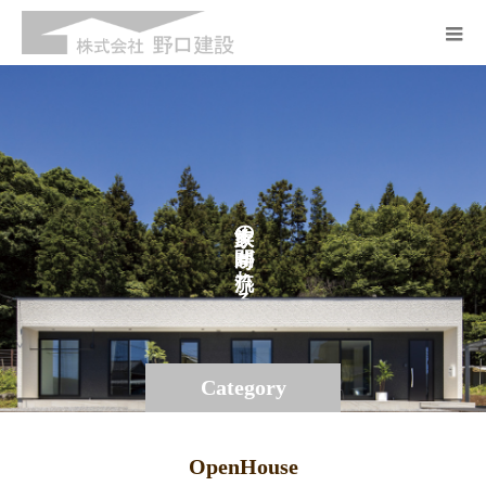
の
が
れ
る
Category
OpenHouse