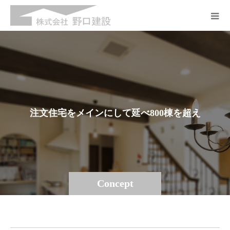
注
文
住
宅
を
メ
イ
ン
に
し
て
延
べ
8
0
0
棟
を
超
え
る
建
物
を
作
っ
て
き
Concept