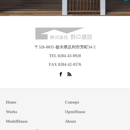
〒326-0035 栃木県足利市芳町34-2
TEL 0284-43-0920
FAX 0284-42-0576
Home
Consept
Works
OpenHouse
ModelHouse
About