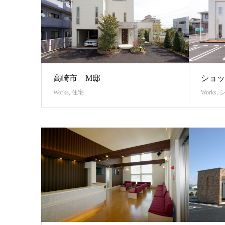
高崎市 M邸
ショッ
Works
,
住宅
Works
,