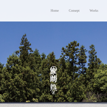
Home
Consept
Works
の
が
れ
る