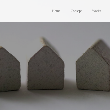
Home
Consept
Works