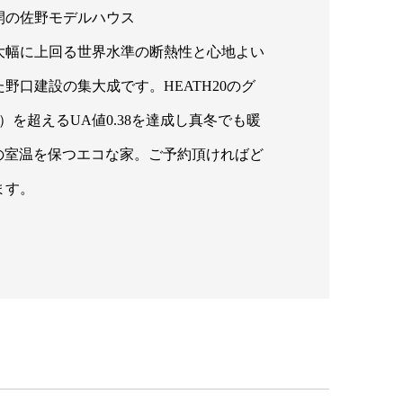
開の佐野モデルハウス
大幅に上回る世界水準の断熱性と心地よい
野口建設の集大成です。HEATH20のグ
46）を超えるUA値0.38を達成し真冬でも暖
℃の室温を保つエコな家。ご予約頂ければど
ます。